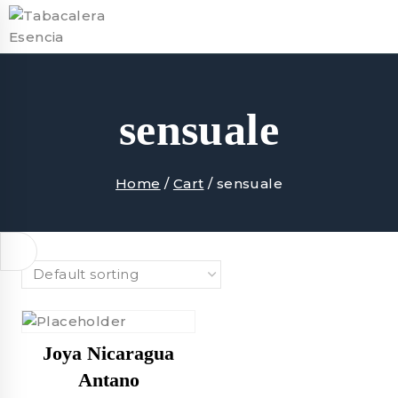
Skip
to
content
sensuale
Home
/
Cart
/
sensuale
Joya Nicaragua
Antano